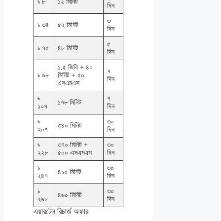
৳ ৮
১২ মিনিট
দিন
৩
৳ ৩৪
৫২ মিনিট
দিন
৫
৳ ৭৫
৪৮ মিনিট
দিন
১.৫ জিবি + ৪০
৭
৳ ৯৮
মিনিট + ৫০
দিন
এসএমএস
৳
৭
১৭৮ মিনিট
১০৭
দিন
৳
৩০
৩৪০ মিনিট
২০৭
দিন
৳
৩৭০ মিনিট +
৩০
২২৮
৫০০ এসএমএস
দিন
৳
৩০
৪১০ মিনিট
২৪৭
দিন
৳
৩০
৪৬০ মিনিট
২৯৮
দিন
এয়ারটেল রিচার্জ অফার