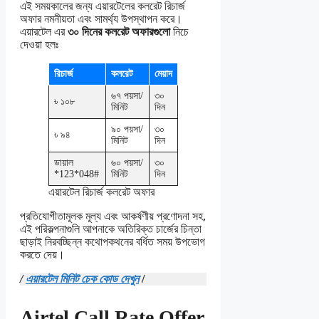
এই সময়কালের জন্য এয়ারটেলের কলরেট রিচার্জ
অফার নমনীয়তা এবং সামর্থ্য উপস্থাপন করে।
এয়ারটেল এর
৩০ দিনের কলরেট অফারগুলো
নিচে
দেওয়া হলঃ
রিচার্জ
কলরেট
মেয়াদ
৬৭ পয়সা/
৩০
৳ ১০৮
মিনিট
দিন
৯০ পয়সা/
৩০
৳ ৯৪
মিনিট
দিন
ডায়াল
৬০ পয়সা/
৩০
*123*048#
মিনিট
দিন
এয়ারটেল রিচার্জ কলরেট অফার
প্রতিযোগীতামূলক মূল্য এবং আকর্ষণীয় প্রণোদনা সহ,
এই পরিকল্পনাগুলি আপনাকে অতিরিক্ত চার্জের চিন্তা
ছাড়াই নিরবচ্ছিন্ন কথোপকথনের বর্ধিত সময় উপভোগ
করতে দেয়।
/
এয়ারটেল মিনিট চেক কোড
দেখুন
/
Airtel Call Rate Offer