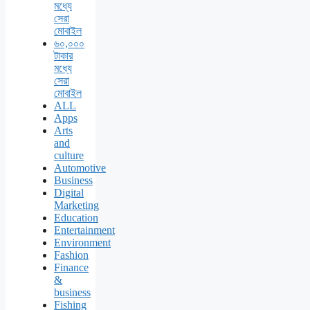
মধ্যে
সেরা
মোবাইল
৬০,০০০
টাকার
মধ্যে
সেরা
মোবাইল
ALL
Apps
Arts
and
culture
Automotive
Business
Digital
Marketing
Education
Entertainment
Environment
Fashion
Finance
&
business
Fishing