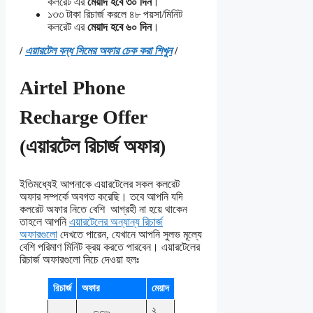
কলরেট এর
মেয়াদ হবে ৩০ দিন
।
১৩৩ টাকা রিচার্জ করলে ৪৮ পয়সা/মিনিট
কলরেট এর
মেয়াদ হবে ৬০ দিন
।
/
এয়ারটেল বন্ধ সিমের অফার চেক করা শিখুন
/
Airtel Phone
Recharge Offer
(এয়ারটেল রিচার্জ অফার)
ইতিমধ্যেই আপনাকে এয়ারটেলের সকল কলরেট
অফার সম্পর্কে অবগত করেছি। তবে আপনি যদি
কলরেট অফার নিতে বেশি আগ্রহী না হয়ে থাকেন
তাহলে আপনি
এয়ারটেলের অন্যান্য রিচার্জ
অফারগুলো
দেখতে পারেন, যেখানে আপনি সুলভ মূল্যে
বেশি পরিমাণ মিনিট ক্রয় করতে পারবেন। এয়ারটেলের
রিচার্জ অফারগুলো নিচে দেওয়া হলঃ
রিচার্জ
অফার
মেয়াদ
২