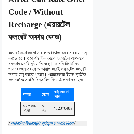
Code / Without
Recharge (এয়ারটেল
কলরেট অফার কোড)
কলরেট অফারগুলো সাধারণত রিচার্জ করার মাধ্যমে চালু
করতে হয়। তবে এই দিক থেকে এয়ারটেল আপনাকে
চমৎকার একটি সুবিধা দিয়েছে। আপনি রিচার্জ করা
ছাড়াও শুধুমাত্র কোড ডায়াল করেই এয়ারটেল কলরেট
অফার চালু করতে পারেন। এয়ারটেলের রিচার্জ ব্যতীত
কল রেট অফারটির বিস্তারিত নিচে উল্লেখ করা হলঃ
সক্রিয়করণ
অফার
মেয়াদ
কোড
৬০ পয়সা/
৩০
*123*048#
মিনিট
দিন
/
এয়ারটেল ইমারজেন্সি ব্যালেন্স নেওয়ার নিয়ম
/