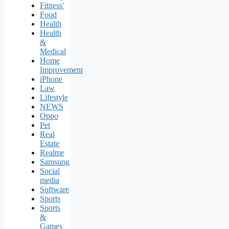
Fitness'
Food
Health
Health
&
Medical
Home
Improvement
iPhone
Law
Lifestyle
NEWS
Oppo
Pet
Real
Estate
Realme
Samsung
Social
media
Software
Sports
Sports
&
Games