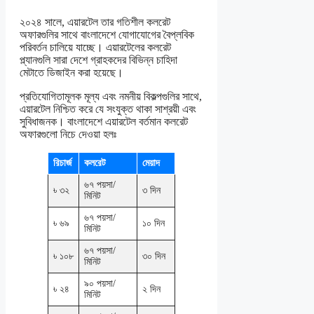
২০২৪ সালে, এয়ারটেল তার গতিশীল কলরেট
অফারগুলির সাথে বাংলাদেশে যোগাযোগের বৈপ্লবিক
পরিবর্তন চালিয়ে যাচ্ছে। এয়ারটেলের কলরেট
প্ল্যানগুলি সারা দেশে গ্রাহকদের বিভিন্ন চাহিদা
মেটাতে ডিজাইন করা হয়েছে।
প্রতিযোগিতামূলক মূল্য এবং নমনীয় বিকল্পগুলির সাথে,
এয়ারটেল নিশ্চিত করে যে সংযুক্ত থাকা সাশ্রয়ী এবং
সুবিধাজনক। বাংলাদেশে এয়ারটেল বর্তমান কলরেট
অফারগুলো নিচে দেওয়া হলঃ
রিচার্জ
কলরেট
মেয়াদ
৬৭ পয়সা/
৳ ৩২
৩ দিন
মিনিট
৬৭ পয়সা/
৳ ৬৯
১০ দিন
মিনিট
৬৭ পয়সা/
৳ ১০৮
৩০ দিন
মিনিট
৯০ পয়সা/
৳ ২৪
২ দিন
মিনিট