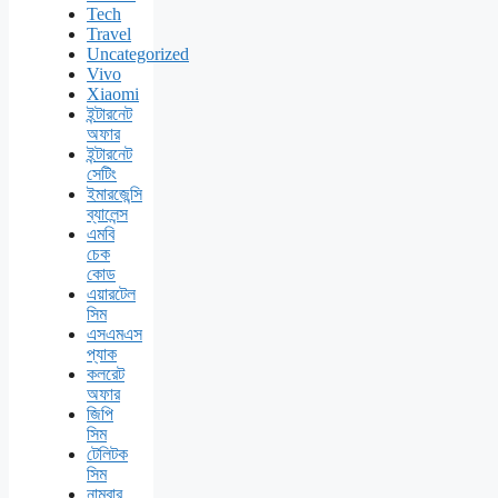
Tech
Travel
Uncategorized
Vivo
Xiaomi
ইন্টারনেট
অফার
ইন্টারনেট
সেটিং
ইমারজেন্সি
ব্যালেন্স
এমবি
চেক
কোড
এয়ারটেল
সিম
এসএমএস
প্যাক
কলরেট
অফার
জিপি
সিম
টেলিটক
সিম
নাম্বার