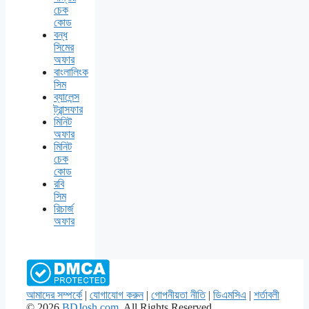
চেক
কোড
বন্ধ
সিমের
অফার
বাংলালিংক
সিম
ব্যালেন্স
ট্রান্সফার
মিনিট
অফার
মিনিট
চেক
কোড
রবি
সিম
রিচার্জ
অফার
আমাদের সম্পর্কে
|
যোগাযোগ করুন
|
গোপনীয়তা নীতি
|
ডিএমসিএ
|
শর্তাবলী
© 2026
BDJosh.com
. All Rights Reserved.