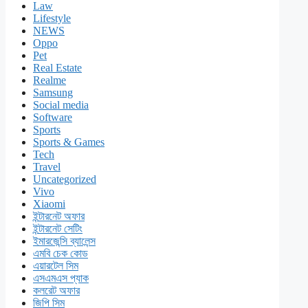
Law
Lifestyle
NEWS
Oppo
Pet
Real Estate
Realme
Samsung
Social media
Software
Sports
Sports & Games
Tech
Travel
Uncategorized
Vivo
Xiaomi
ইন্টারনেট অফার
ইন্টারনেট সেটিং
ইমারজেন্সি ব্যালেন্স
এমবি চেক কোড
এয়ারটেল সিম
এসএমএস প্যাক
কলরেট অফার
জিপি সিম