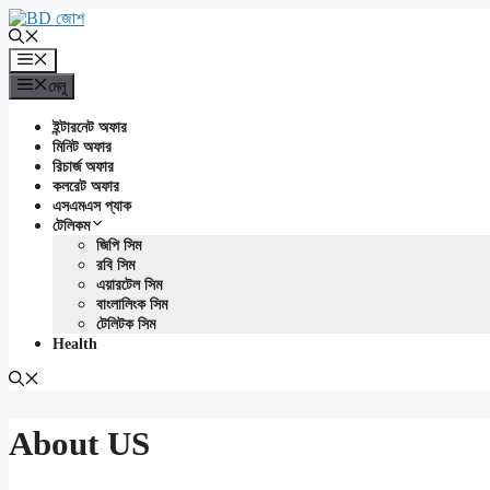
এড়িেয়
লেখায়
যান
মেনু
মেনু
ইন্টারনেট অফার
মিনিট অফার
রিচার্জ অফার
কলরেট অফার
এসএমএস প্যাক
টেলিকম
জিপি সিম
রবি সিম
এয়ারটেল সিম
বাংলালিংক সিম
টেলিটক সিম
Health
About US