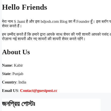
Hello Friends
मेरा नाम S Jaani है और इस bdjosh.com Blog का मैं Founder हूँ। इस ब्लॉग
शेयर करते हैं।
हम उम्मीद करते हैं कि हमारे द्वारा आपके साथ शेयर की गयी शायरी आपको पसंद
रोज़ाना नई शायरी और नए शायरों की शायरी शेयर करते रहेंगे।
About Us
Name
: Kabir
State
: Punjab
Country
: India
Email US
:
Contact@guestpost.cc
জনপ্রিয় পোস্টঃ