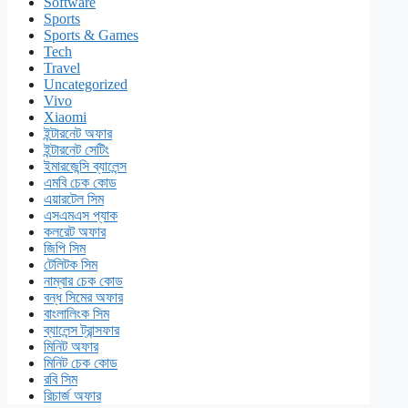
Software
Sports
Sports & Games
Tech
Travel
Uncategorized
Vivo
Xiaomi
ইন্টারনেট অফার
ইন্টারনেট সেটিং
ইমারজেন্সি ব্যালেন্স
এমবি চেক কোড
এয়ারটেল সিম
এসএমএস প্যাক
কলরেট অফার
জিপি সিম
টেলিটক সিম
নাম্বার চেক কোড
বন্ধ সিমের অফার
বাংলালিংক সিম
ব্যালেন্স ট্রান্সফার
মিনিট অফার
মিনিট চেক কোড
রবি সিম
রিচার্জ অফার