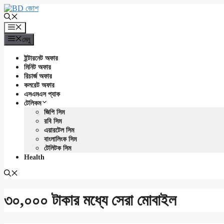
এড়িেয়
লেখায়
যান
মেনু
মেনু
ইন্টারনেট অফার
মিনিট অফার
রিচার্জ অফার
কলরেট অফার
এসএমএস প্যাক
টেলিকম
জিপি সিম
রবি সিম
এয়ারটেল সিম
বাংলালিংক সিম
টেলিটক সিম
Health
৩০,০০০ টাকার মধ্যে সেরা মোবাইল