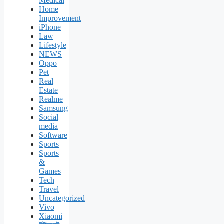
Medical
Home
Improvement
iPhone
Law
Lifestyle
NEWS
Oppo
Pet
Real
Estate
Realme
Samsung
Social
media
Software
Sports
Sports
&
Games
Tech
Travel
Uncategorized
Vivo
Xiaomi