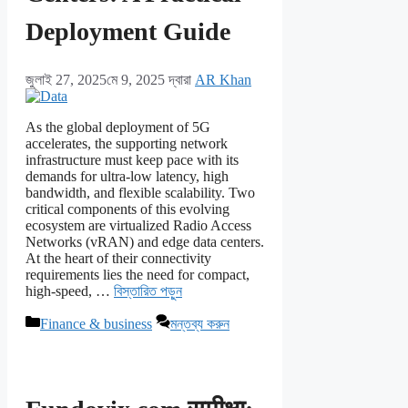
Deployment Guide
জুলাই 27, 2025
মে 9, 2025
দ্বারা
AR Khan
As the global deployment of 5G
accelerates, the supporting network
infrastructure must keep pace with its
demands for ultra-low latency, high
bandwidth, and flexible scalability. Two
critical components of this evolving
ecosystem are virtualized Radio Access
Networks (vRAN) and edge data centers.
At the heart of their connectivity
requirements lies the need for compact,
high-speed, …
বিস্তারিত পড়ুন
বিভাগ
Finance & business
মন্তব্য করুন
সমূহ