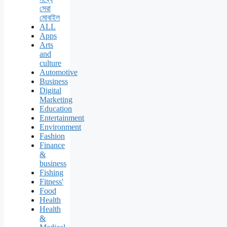
সেরা
মোবাইল
ALL
Apps
Arts
and
culture
Automotive
Business
Digital
Marketing
Education
Entertainment
Environment
Fashion
Finance
&
business
Fishing
Fitness'
Food
Health
Health
&