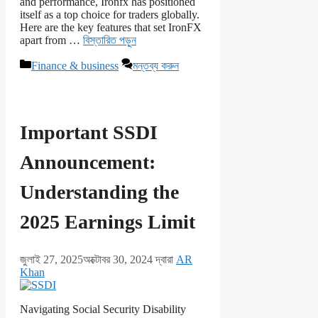
and performance, Ironfx has positioned
itself as a top choice for traders globally.
Here are the key features that set IronFX
apart from …
বিস্তারিত পড়ুন
বিভাগ
Finance & business
মন্তব্য করুন
সমূহ
Important SSDI
Announcement:
Understanding the
2025 Earnings Limit
জুলাই 27, 2025
অক্টোবর 30, 2024
দ্বারা
AR
Khan
Navigating Social Security Disability