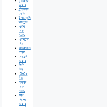
ইন্টারনেট
অফার
ইন্টারনেট
সেটিং
ইমারজেন্সি
ব্যালেন্স
এমবি
চেক
কোড
এয়ারটেল
সিম
এসএমএস
প্যাক
কলরেট
অফার
জিপি
সিম
টেলিটক
সিম
নাম্বার
চেক
কোড
বন্ধ
সিমের
অফার