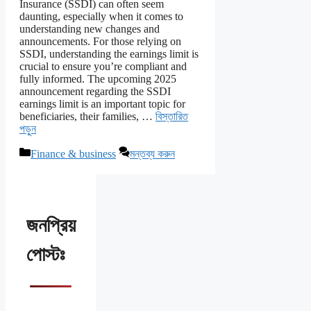
Insurance (SSDI) can often seem
daunting, especially when it comes to
understanding new changes and
announcements. For those relying on
SSDI, understanding the earnings limit is
crucial to ensure you’re compliant and
fully informed. The upcoming 2025
announcement regarding the SSDI
earnings limit is an important topic for
beneficiaries, their families, …
বিস্তারিত
পড়ুন
বিভাগ
Finance & business
মন্তব্য করুন
সমূহ
জনপ্রিয়
পোস্টঃ