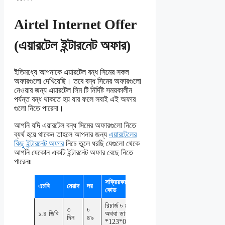
Airtel Internet Offer
(এয়ারটেল ইন্টারনেট অফার)
ইতিমধ্যে আপনাকে এয়ারটেল বন্ধ সিমের সকল
অফারগুলো দেখিয়েছি। তবে বন্ধ সিমের অফারগুলো
নেওয়ার জন্য এয়ারটেল সিম টি নির্দিষ্ট সময়কালীন
পর্যন্ত বন্ধ থাকতে হয় যার ফলে সবাই এই অফার
গুলো নিতে পারেনা।
আপনি যদি এয়ারটেল বন্ধ সিমের অফারগুলো নিতে
ব্যর্থ হয়ে থাকেন তাহলে আপনার জন্য
এয়ারটেলের
কিছু ইন্টারনেট অফার
নিচে তুলে ধরছি যেগুলো থেকে
আপনি যেকোন একটি ইন্টারনেট অফার বেছে নিতে
পারেনঃ
সক্রিয়করণ
এমবি
মেয়াদ
দর
কোড
রিচার্জ ৳ ৪৯
৩
৳
১.৪ জিবি
অথবা ডায়াল
দিন
৪৯
*123*049#