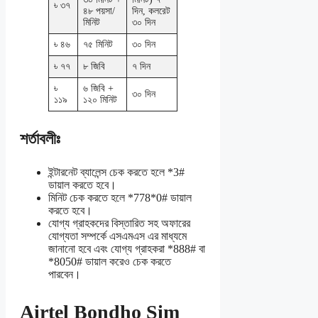
৳ ৩৭
৪৮ পয়সা/
দিন, কলরেট
মিনিট
৩০ দিন
৳ ৪৬
৭৫ মিনিট
৩০ দিন
৳ ৭৭
৮ জিবি
৭ দিন
৳
৬ জিবি +
৩০ দিন
১১৯
১২০ মিনিট
শর্তাবলীঃ
ইন্টারনেট ব্যালেন্স চেক করতে হলে *3#
ডায়াল করতে হবে।
মিনিট চেক করতে হলে *778*0# ডায়াল
করতে হবে।
যোগ্য গ্রাহকদের বিস্তারিত সহ অফারের
যোগ্যতা সম্পর্কে এসএমএস এর মাধ্যমে
জানানো হবে এবং যোগ্য গ্রাহকরা *888# বা
*8050# ডায়াল করেও চেক করতে
পারবেন।
Airtel Bondho Sim