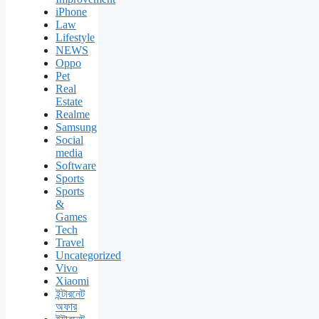
iPhone
Law
Lifestyle
NEWS
Oppo
Pet
Real
Estate
Realme
Samsung
Social
media
Software
Sports
Sports
&
Games
Tech
Travel
Uncategorized
Vivo
Xiaomi
ইন্টারনেট
অফার