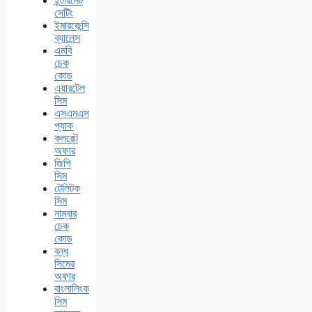
ইন্টারনেট
সেটিং
ইমারজেন্সি
ব্যালেন্স
এমবি
চেক
কোড
এয়ারটেল
সিম
এসএমএস
প্যাক
কলরেট
অফার
জিপি
সিম
টেলিটক
সিম
নাম্বার
চেক
কোড
বন্ধ
সিমের
অফার
বাংলালিংক
সিম