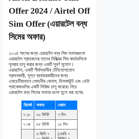
Offer 2024 / Airtel Off
Sim Offer (এয়ারটেল বন্ধ
সিমের অফার)
২০২৪ সালের জন্য এয়ারটেল বন্ধ সিম অফারগুলো
এয়ারটেল গ্রাহকদের তাদের নিষ্ক্রিয় সিম কার্ডগুলিকে
পুনরায় চালু করার জন্য একটি সুবর্ণ সুযোগ।
এয়ারটেল, একটি শীর্ষস্থানীয় টেলিযোগাযোগ
প্রদানকারী, সুপ্ত ব্যবহারকারীদের জন্য
একচেটিয়াভাবে লোভনীয় বোনাস, ডিসকাউন্ট এবং ডেটা
প্যাকেজগুলির একটি সিরিজ চালু করেছে৷ নিচে
এয়ারটেল বন্ধ সিমের অফার গুলো তুলে ধরা হলোঃ
রিচার্জ
অফার
মেয়াদ
৳ ১৮
৩০ মিনিট
৭ দিন
৳ ৩৪
৫৫ মিনিট
১৫ দিন
৩ জিবি +
(এমবি +
৩০ মিনিট +
মিনিট) ৭