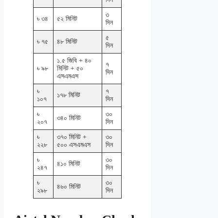
৩
৳ ৩৪
৫২ মিনিট
দিন
৫
৳ ৭৫
৪৮ মিনিট
দিন
১.৫ জিবি + ৪০
৭
৳ ৯৮
মিনিট + ৫০
দিন
এসএমএস
৳
৭
১৭৮ মিনিট
১০৭
দিন
৳
৩০
৩৪০ মিনিট
২০৭
দিন
৳
৩৭০ মিনিট +
৩০
২২৮
৫০০ এসএমএস
দিন
৳
৩০
৪১০ মিনিট
২৪৭
দিন
৳
৩০
৪৬০ মিনিট
২৯৮
দিন