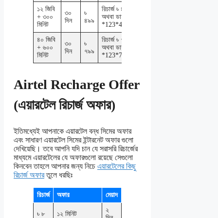
১২ জিবি
রিচার্জ ৳ ৪৯৯
৩০
৳
+ ৩০০
অথবা ডায়াল
দিন
৪৯৯
মিনিট
*123*499#
৪০ জিবি
রিচার্জ ৳ ৭৯৯
৩০
৳
+ ৬০০
অথবা ডায়াল
দিন
৭৯৯
মিনিট
*123*799#
Airtel Recharge Offer
(এয়ারটেল রিচার্জ অফার)
ইতিমধ্যেই আপনাকে এয়ারটেল বন্ধ সিমের অফার
এবং সাধারণ এয়ারটেল সিমের ইন্টারনেট অফার গুলো
দেখিয়েছি। তবে আপনি যদি চান যে সরাসরি রিচার্জের
মাধ্যমে এয়ারটেলের যে অফারগুলো রয়েছে সেগুলো
কিনবেন তাহলে আপনার জন্য নিচে
এয়ারটেলের কিছু
রিচার্জ অফার
তুলে ধরছিঃ
রিচার্জ
অফার
মেয়াদ
২
৳ ৮
১২ মিনিট
দিন