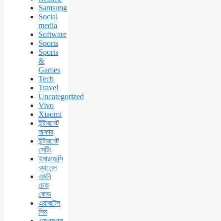
Samsung
Social
media
Software
Sports
Sports
&
Games
Tech
Travel
Uncategorized
Vivo
Xiaomi
ইন্টারনেট
অফার
ইন্টারনেট
সেটিং
ইমারজেন্সি
ব্যালেন্স
এমবি
চেক
কোড
এয়ারটেল
সিম
এসএমএস