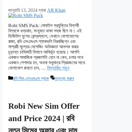
জানুয়ারি 13, 2024
দ্বারা
AR Khan
Robi SMS Pack: মোবাইল প্রযুক্তির বিপ্লবী
বিশ্বকে ধন্যবাদ, সংযুক্ত থাকা সহজ ছিল না। এই
ডিজিটাল যুগের কেন্দ্রস্থলে, যেখানে যোগাযোগের
রাজা, রবি এসএমএস প্যাকগুলি নিরবচ্ছিন্ন এবং
সাশ্রয়ী মূল্যের মেসেজিং অভিজ্ঞতা আনলক করার
চূড়ান্ত চাবিকাঠি হিসাবে আবির্ভূত হয়েছে। আপনি
একজন সামাজিক প্রজাপতি হোন না কেন, চলার পথে
একজন পেশাদার হন, অথবা শুধুমাত্র প্রিয়জনের সাথে
যোগাযোগ রাখতে চান, …
বিস্তারিত পড়ুন
বিভাগ
রবি সিম
,
এসএমএস প্যাক
মন্তব্য করুন
সমূহ
Robi New Sim Offer
and Price 2024 | রবি
নতুন সিমের অফার এবং দাম