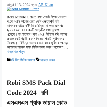
জানুয়ারি 13, 2024
দ্বারা
AR Khan
Robi Minute Offer: এমন একটি বিশ্বে যেখানে
সংযোগগুলি আগের চেয়ে বেশি গুরুত্বপূর্ণ, রবি
আপনাকে ঘড়ির কাঁটা নিয়ে চিন্তা না করে আপনার
হৃদয়ের কথা বলার একটি অপ্রতিরোধ্য সুযোগ
এনেছে। বাংলাদেশে প্রায় ৫৬.৪ মিলিয়ন রবি গ্রাহক
রয়েছে যেটি গ্রামীণফোন সিমের পরেই স্থান করে
নিয়েছে। বিভিন্ন নাম্বারে কথা বলার সুবিধার ক্ষেত্রে
আমাদের অনেক সময় মিনিট ক্রয় করার প্রয়োজন …
বিস্তারিত পড়ুন
বিভাগ
রবি সিম
,
মিনিট অফার
মন্তব্য করুন
সমূহ
Robi SMS Pack Dial
Code 2024 | রবি
এসএমএস প্যাক ডায়াল কোড