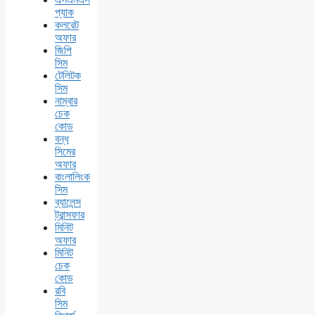
প্যাক
কলরেট
অফার
জিপি
সিম
টেলিটক
সিম
নাম্বার
চেক
কোড
বন্ধ
সিমের
অফার
বাংলালিংক
সিম
ব্যালেন্স
ট্রান্সফার
মিনিট
অফার
মিনিট
চেক
কোড
রবি
সিম