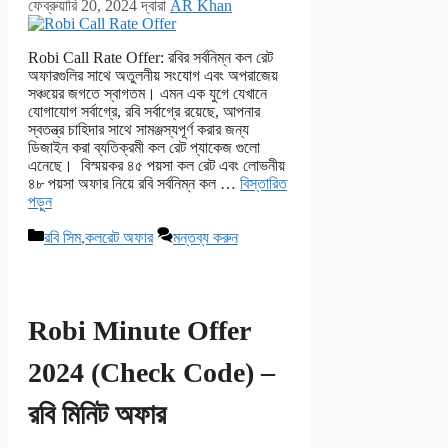
ফেব্রুয়ারি 20, 2024
দ্বারা
AR Khan
Robi Call Rate Offer: রবির সর্বনিম্ন কল রেট
অফারগুলির সাথে অতুলনীয় সংযোগ এবং অপরাজেয়
সঞ্চয়ের জগতে স্বাগতম। এমন এক যুগে যেখানে
যোগাযোগ সর্বাগ্রে, রবি সর্বাগ্রে রয়েছে, আপনার
স্বতন্ত্র চাহিদার সাথে সামঞ্জস্যপূর্ণ করার জন্য
ডিজাইন করা ব্যতিক্রমী কল রেট প্যাকেজ গুলো
এনেছে। বিস্ময়কর ৪৫ পয়সা কল রেট এবং লোভনীয়
৪৮ পয়সা অফার নিয়ে রবি সর্বনিম্ন কল …
বিস্তারিত
পড়ুন
বিভাগ
রবি সিম
,
কলরেট অফার
মন্তব্য করুন
সমূহ
Robi Minute Offer
2024 (Check Code) –
রবি মিনিট অফার