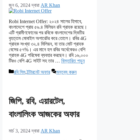
জুন 6, 2024
দ্বারা
AR Khan
Robi Internet Offer: ২০২৪ সালের হিসাবে,
বাংলাদেশে প্রায় ৫৬.৪ মিলিয়ন রবি গ্রাহক রয়েছে।
এটি গ্রামীণফোনের পর রবিকে বাংলাদেশের দ্বিতীয়
বৃহত্তম মোবাইল অপারেটর করে তোলে। রবির 4G
গ্রাহক সংখ্যা ৩২.৪ মিলিয়ন, যা তার মোট গ্রাহক
বেসের ৫৭%। এর মানে হল রবির অর্ধেকেরও বেশি
গ্রাহক 4G পরিষেবা ব্যবহার করছেন। রবি ১৬,০০০
টিরও বেশি 4G সাইট সহ তার …
বিস্তারিত পড়ুন
বিভাগ
রবি সিম
,
ইন্টারনেট অফার
মন্তব্য করুন
সমূহ
জিপি, রবি, এয়ারটেল,
বাংলালিংক আজকের অফার
মার্চ 3, 2024
দ্বারা
AR Khan