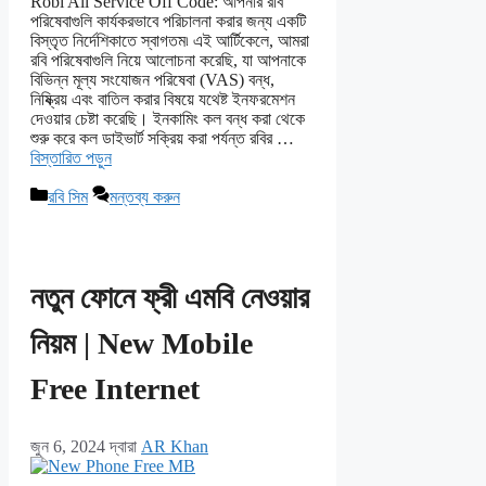
Robi All Service Off Code: আপনার রবি
পরিষেবাগুলি কার্যকরভাবে পরিচালনা করার জন্য একটি
বিস্তৃত নির্দেশিকাতে স্বাগতম৷ এই আর্টিকেলে, আমরা
রবি পরিষেবাগুলি নিয়ে আলোচনা করেছি, যা আপনাকে
বিভিন্ন মূল্য সংযোজন পরিষেবা (VAS) বন্ধ,
নিষ্ক্রিয় এবং বাতিল করার বিষয়ে যথেষ্ট ইনফরমেশন
দেওয়ার চেষ্টা করেছি। ইনকামিং কল বন্ধ করা থেকে
শুরু করে কল ডাইভার্ট সক্রিয় করা পর্যন্ত রবির …
বিস্তারিত পড়ুন
বিভাগ
রবি সিম
মন্তব্য করুন
সমূহ
নতুন ফোনে ফ্রী এমবি নেওয়ার
নিয়ম | New Mobile
Free Internet
জুন 6, 2024
দ্বারা
AR Khan