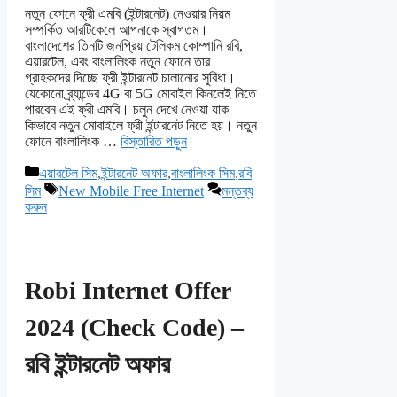
নতুন ফোনে ফ্রী এমবি (ইন্টারনেট) নেওয়ার নিয়ম
সম্পর্কিত আরটিকেলে আপনাকে স্বাগতম।
বাংলাদেশের তিনটি জনপ্রিয় টেলিকম কোম্পানি রবি,
এয়ারটেল, এবং বাংলালিংক নতুন ফোনে তার
গ্রাহকদের দিচ্ছে ফ্রী ইন্টারনেট চালানোর সুবিধা।
যেকোনো ব্র্যান্ডের 4G বা 5G মোবাইল কিনলেই নিতে
পারবেন এই ফ্রী এমবি। চলুন দেখে নেওয়া যাক
কিভাবে নতুন মোবাইলে ফ্রী ইন্টারনেট নিতে হয়। নতুন
ফোনে বাংলালিংক …
বিস্তারিত পড়ুন
বিভাগ
এয়ারটেল সিম
,
ইন্টারনেট অফার
,
বাংলালিংক সিম
,
রবি
সমূহ
ট্যাগ
সিম
New Mobile Free Internet
মন্তব্য
সমূহ
করুন
Robi Internet Offer
2024 (Check Code) –
রবি ইন্টারনেট অফার