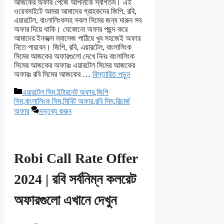
আজকের অফার পেজে আপনাকে স্বাগতম। এই
ওয়েবসাইটে আমরা আমাদের গ্রাহকদের জিপি, রবি,
এয়ারটেল, বাংলালিংকসহ সকল সিমের জন্য দারুন সব
অফার দিয়ে থাকি। যেকোনো অফার পছন্দ করে
আমাদের ইনবক্সে ম্যাসেজ পাঠিয়ে খুব সহজেই অফার
নিতে পারবেন। জিপি, রবি, এয়ারটেল, বাংলালিংক
সিমের আজকের অফারগুলো দেখে নিনঃ বাংলালিংক
সিমের আজকের অফারঃ এয়ারটেল সিমের আজকের
অফারঃ রবি সিমের আজকের …
বিস্তারিত পড়ুন
বিভাগ
এয়ারটেল সিম
,
ইন্টারনেট অফার
,
জিপি
সমূহ
সিম
,
বাংলালিংক সিম
,
মিনিট অফার
,
রবি সিম
,
রিচার্জ
অফার
মন্তব্য করুন
Robi Call Rate Offer
2024 | রবি সর্বনিম্ন কলরেট
অফারগুলো এখানে দেখুন