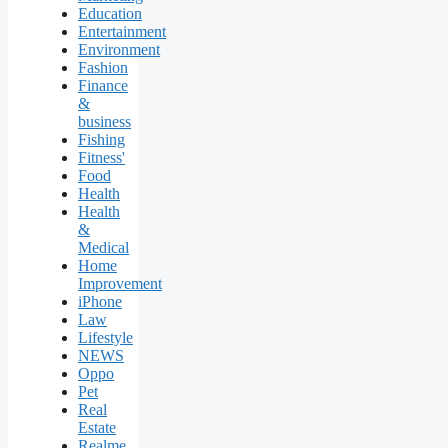
Education
Entertainment
Environment
Fashion
Finance
&
business
Fishing
Fitness'
Food
Health
Health
&
Medical
Home
Improvement
iPhone
Law
Lifestyle
NEWS
Oppo
Pet
Real
Estate
Realme