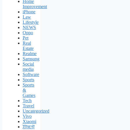
Home
Improvement
iPhone
Law
Lifestyle
NEWS
Oppo
Pet
Real
Estate
Realme
Samsung
Social
media
Software
Sports
Sports
&
Games
Tech
Travel
Uncategorized
Vivo
Xiaomi
ইন্টারনেট