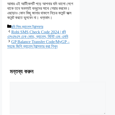
আমার এই আর্টিকেলটি পড়ে আপনার যদি ভালো লেগে
থাকে তবে অবশ্যই বন্ধুদের সাথে শেয়ার করবেন।
এছাড়াও কোন কিছু জানার থাকলে নিচের কমেন্ট বক্সে
কমেন্ট করতে ভুলবেন না। ধন্যবাদ।
বিভাগ
রবি সিম
,
ব্যালেন্স ট্রান্সফার
সমূহ
Robi SMS Check Code 2024 | রবি
এসএমএস চেক কোড, ব্যালেন্স, মিনিট এবং এমবি
GP Balance Transfer Code/MyGP –
সহজে জিপি ব্যালেন্স ট্রান্সফার করা শিখুন
মন্তব্য করুন
মন্তব্য