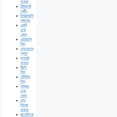
অফার
ইন্টারনেট
সেটিং
ইমারজেন্সি
ব্যালেন্স
এমবি
চেক
কোড
এয়ারটেল
সিম
এসএমএস
প্যাক
কলরেট
অফার
জিপি
সিম
টেলিটক
সিম
নাম্বার
চেক
কোড
বন্ধ
সিমের
অফার
বাংলালিংক