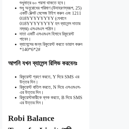
শুধুমাত্র ৬০ পয়সা থাকতে হবে।
শুধু অনুরোধের পরিমাণ (উদাহরণস্বরূপ, 25)
একটি টেক্সট মেসেজ টাইপ করুন এবং 1211
018YYYYYYYY (যেখানে
018YYYYYYYY হল ব্যালেন্স দাতার
নম্বর) এসএমএস পাঠান।
দাতা একটি এসএমএস হিসাবে রিকুয়েস্ট
পাবেন।
ব্যালেন্সের জন্য রিকুয়েস্ট করতে ডায়াল করুন
*140*6*2#
আপনি যখন ব্যালেন্স রিসিভ করবেনঃ
রিকুয়েস্ট গ্রহণ করতে, Y দিয়ে SMS এর
উত্তর দিন।
রিকুয়েস্ট বাতিল করতে, N দিয়ে এসএমএস-
এর উত্তর দিন।
রিকুয়েস্টকারীকে ব্লক করতে, B দিয়ে SMS
এর উত্তর দিন।
Robi Balance