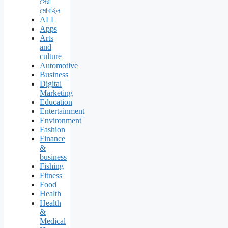
সেরা
মোবাইল
ALL
Apps
Arts
and
culture
Automotive
Business
Digital
Marketing
Education
Entertainment
Environment
Fashion
Finance
&
business
Fishing
Fitness'
Food
Health
Health
&
Medical