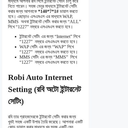
মাধ্যমে আপনার রবি সিমে ইন্টারনেট সেটিং চালু করে
নিতে পারেন। সহজ মেনুর মাধ্যমে ইন্টারনেট সেটিং
করার জন্য আপনাকে
*140*7*1#
ডায়াল করতে
হবে। এছাড়াও এসএমএস এর মাধ্যমে WAP,
MMS অথবা ইন্টারনেট সেটিং করার জন্য “ALL”
লিখে “1227” নম্বরে এসএমএস করতে হবে।
ইন্টারনেট সেটিং এর জন্য “Internet” লিখে
“1227” নম্বরে এসএমএস করতে হবে।
WAP সেটিং এর জন্য “WAP” লিখে
“1227” নম্বরে এসএমএস করতে হবে।
MMS সেটিং এর জন্য “MMS” লিখে
“1227” নম্বরে এসএমএস করতে হবে।
Robi Auto Internet
Setting (রবি অটো ইন্টারনেট
সেটিং)
রবি তার গ্রাহকদেরকে ইন্টারনেট সেটিং করার জন্য
খুবই সহজ একটি উপায় তৈরি করেছে। আপনারা একটি
কোড ডায়াল করার মাধ্যমে খুব সহজ একটি মেনু