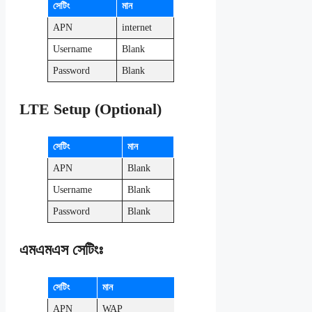
সেটিং
মান
APN
internet
Username
Blank
Password
Blank
LTE Setup (Optional)
সেটিং
মান
APN
Blank
Username
Blank
Password
Blank
এমএমএস সেটিংঃ
সেটিং
মান
APN
WAP