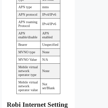
APN type
mms
APN protocol
IPv4/IPv6
APN roaming
IPv4/IPv6
Protocol
APN
APN
enable/disable
enabled
Bearer
Unspecified
MVNO type
None
MVNO Value
N/A
Mobile virtual
network
None
operator type
Mobile virtual
Not
network
set/Blank
operator value
Robi Internet Setting