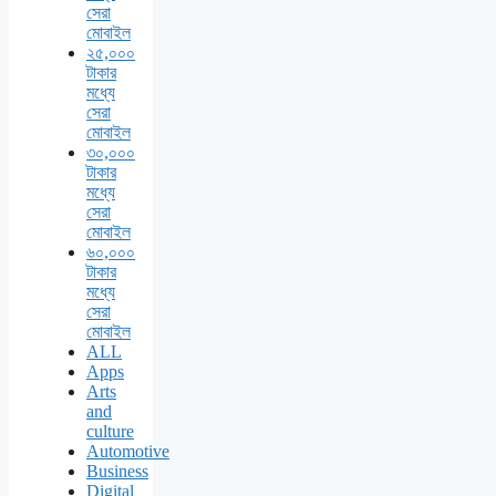
সেরা
মোবাইল
২৫,০০০
টাকার
মধ্যে
সেরা
মোবাইল
৩০,০০০
টাকার
মধ্যে
সেরা
মোবাইল
৬০,০০০
টাকার
মধ্যে
সেরা
মোবাইল
ALL
Apps
Arts
and
culture
Automotive
Business
Digital