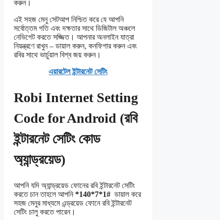
করুন।
এই সহজ মেনু সেটআপ নিশ্চিত করে যে আপনি
সর্বোত্তম গতি এবং দক্ষতার সাথে ডিজিটাল অঞ্চলে
নেভিগেট করতে সজ্জিত। আপনার অনলাইন যাত্রা
নিয়ন্ত্রণে রাখুন – ডায়াল করুন, কনফিগার করুন এবং
রবির সাথে ভার্চুয়াল বিশ্ব জয় করুন।
এয়ারটেল ইন্টারনেট সেটিং
Robi Internet Setting
Code for Android (রবি
ইন্টারনেট সেটিং কোড
অ্যান্ড্রয়েড)
আপনি যদি অ্যান্ড্রয়েড ফোনের রবি ইন্টারনেট সেটিং
করতে চান তাহলে আপনি
*140*7*1#
ডায়াল করে
সহজ মেনুর মাধ্যমে এন্ড্রয়েড ফোনে রবি ইন্টারনেট
সেটিং চালু করতে পারেন।