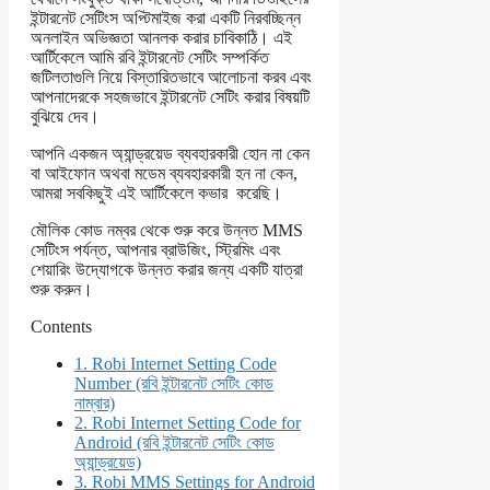
ইন্টারনেট সেটিংস অপ্টিমাইজ করা একটি নিরবচ্ছিন্ন
অনলাইন অভিজ্ঞতা আনলক করার চাবিকাঠি। এই
আর্টিকেলে আমি রবি ইন্টারনেট সেটিং সম্পর্কিত
জটিলতাগুলি নিয়ে বিস্তারিতভাবে আলোচনা করব এবং
আপনাদেরকে সহজভাবে ইন্টারনেট সেটিং করার বিষয়টি
বুঝিয়ে দেব।
আপনি একজন অ্যান্ড্রয়েড ব্যবহারকারী হোন না কেন
বা আইফোন অথবা মডেম ব্যবহারকারী হন না কেন,
আমরা সবকিছুই এই আর্টিকেলে কভার করেছি।
মৌলিক কোড নম্বর থেকে শুরু করে উন্নত MMS
সেটিংস পর্যন্ত, আপনার ব্রাউজিং, স্ট্রিমিং এবং
শেয়ারিং উদ্যোগকে উন্নত করার জন্য একটি যাত্রা
শুরু করুন।
Contents
1.
Robi Internet Setting Code
Number (রবি ইন্টারনেট সেটিং কোড
নাম্বার)
2.
Robi Internet Setting Code for
Android (রবি ইন্টারনেট সেটিং কোড
অ্যান্ড্রয়েড)
3.
Robi MMS Settings for Android