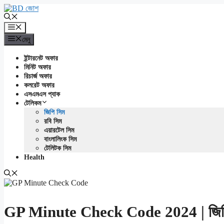
এড়িেয়
লেখায়
যান
মেনু
মেনু
ইন্টারনেট অফার
মিনিট অফার
রিচার্জ অফার
কলরেট অফার
এসএমএস প্যাক
টেলিকম
জিপি সিম
রবি সিম
এয়ারটেল সিম
বাংলালিংক সিম
টেলিটক সিম
Health
GP Minute Check Code 2024 | জিপি স