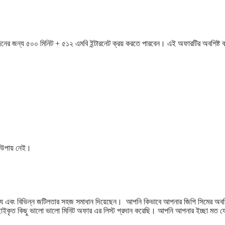
 জন্য ৫০০ মিনিট + ৫১২ এমবি ইন্টারনেট ক্রয় করতে পারবেন। এই অফারটির অবশিষ্ট ব্য
োন উপায় নেই।
য এবং বিভিন্ন জটিলতার সহজ সমাধান দিয়েছেন। আপনি কিভাবে আপনার জিপি সিমের অবশি
য বাছাইকৃত কিছু ভালো ভালো মিনিট অফার এর লিস্ট প্রদান করেছি। আপনি আপনার ইচ্ছা মত 