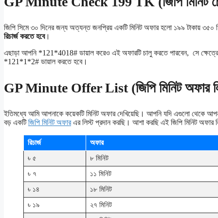
GP Minute Check 199 TK (জিপি মিনিট চে
জিপি সিমে ৩০ দিনের জন্য অত্যন্ত জনপ্রিয় একটি মিনিট অফার হলো ১৯৯ টাকায় ৩৫০
রিচার্জ করতে হবে
।
এছাড়া আপনি *121*4018# ডায়াল করেও এই অফারটি চালু করতে পারবেন, সে ক্ষেত্রে 
*121*1*2# ডায়াল করতে হবে।
GP Minute Offer List (জিপি মিনিট অফার লি
ইতিমধ্যে আমি আপনাকে কয়েকটি মিনিট অফার দেখিয়েছি। আপনি যদি এগুলো থেকে আপ
বড় একটি
জিপি মিনিট অফার
এর লিস্ট প্রদান করছি। আশা করছি এই জিপি মিনিট অফার 
রিচার্জ
অফার
৳ ৫
৮ মিনিট
৳ ৭
১১ মিনিট
৳ ১৪
১৮ মিনিট
৳ ১৯
২৭ মিনিট