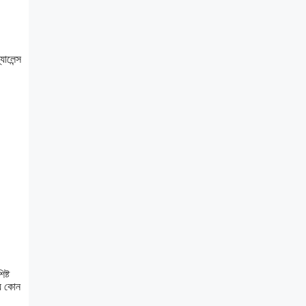
ালেন্স
ষ্ট
যে কোন