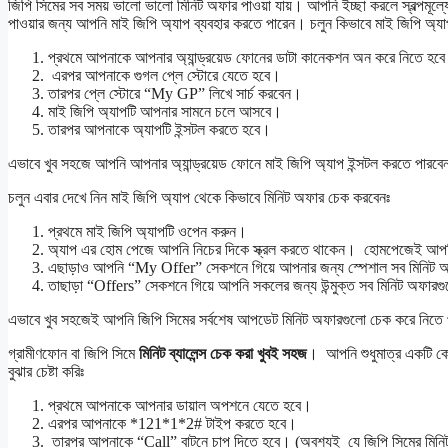
জিপি সিমের সব সময় ভালো ভালো মিনিট অফার পাওয়া যায়। আপনি ইচ্ছা করলে স্বল্পম
পাওয়ার জন্য আপনি মাই জিপি অ্যাপ ব্যবহার করতে পারেন। চলুন কিভাবে মাই জিপি অ্যাপটি
প্রথমে আপনাকে আপনার অ্যান্ড্রয়েড ফোনের ডাটা কানেকশন অন করে নিতে হব
এরপর আপনাকে গুগল প্লে স্টোরে যেতে হবে।
তারপর প্লে স্টোরে “My GP” লিখে সার্চ করবেন।
মাই জিপি অ্যাপটি আপনার সামনে চলে আসবে।
তারপর আপনাকে অ্যাপটি ইন্সটল করতে হবে।
এভাবে খুব সহজে আপনি আপনার অ্যান্ড্রয়েড ফোনে মাই জিপি অ্যাপ ইন্সটল করতে পারব
চলুন এবার দেখে নিন মাই জিপি অ্যাপ থেকে কিভাবে মিনিট অফার চেক করবেনঃ
প্রথমে মাই জিপি অ্যাপটি ওপেন করুন।
অ্যাপ এর হোম পেজে আপনি নিচের দিকে স্ক্রল করতে থাকেন। হোমপেজেই আপন
এছাড়াও আপনি “My Offer” সেকশনে গিয়ে আপনার জন্য স্পেশাল সব মিনিট 
তাছাড়া “Offers” সেকশনে গিয়ে আপনি সকলের জন্য উন্মুক্ত সব মিনিট অফার
এভাবে খুব সহজেই আপনি জিপি সিমের সর্বশেষ আপডেট মিনিট অফারগুলো চেক করে নিতে
গ্রামীণফোন বা জিপি সিমে
মিনিট ব্যালেন্স চেক করা খুবই সহজ
। আপনি শুধুমাত্র একটি কো
বুঝার চেষ্টা করিঃ
প্রথমে আপনাকে আপনার ডায়াল অপশনে যেতে হবে।
এরপর আপনাকে *121*1*2# টাইপ করতে হবে।
তারপর আপনাকে “Call” বাটনে চাপ দিতে হবে। (অবশ্যই যে জিপি সিমের মিনিট ব