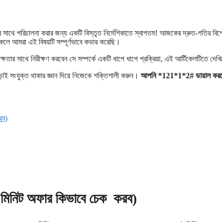
র সাথে পরিচালনা করার জন্য একটি বিস্তৃত নির্দেশিকাতে স্বাগতম! আজকের দ্রুত-গতির বিশ্
কেলে আমরা এই বিষয়টি সম্পূর্ণভাবে কভার করেছি।
তার সাথে নিরীক্ষণ করবেন সে সম্পর্কে একটি ধাপে ধাপে প্রক্রিয়া, এই আর্টিকেলটিতে দেখ
়াই সংযুক্ত থাকার জ্ঞান দিয়ে নিজেকে শক্তিশালী করুন।
আপনি *121*1*2# ডায়াল কর
রব)
নিট অফার কিভাবে চেক করব)