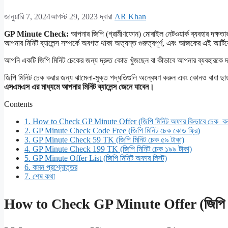
জানুয়ারি 7, 2024
আগস্ট 29, 2023
দ্বারা
AR Khan
GP Minute Check:
আপনার জিপি (গ্রামীণফোন) মোবাইল নেটওয়ার্ক ব্যবহার দক্ষতা
আপনার মিনিট ব্যালেন্স সম্পর্কে অবগত থাকা অত্যন্ত গুরুত্বপূর্ণ, এবং আজকের এই আর্টি
আপনি একটি জিপি মিনিট চেকের জন্য দ্রুত কোড খুঁজছেন বা কীভাবে আপনার ব্যবহারকে দক্ষ
জিপি মিনিট চেক করার জন্য ঝামেলা-মুক্ত পদ্ধতিগুলি অন্বেষণ করুন এবং কোনও বাধা ছাড
এসএমএস এর মাধ্যমে আপনার মিনিট ব্যালেন্স জেনে যাবেন।
Contents
1.
How to Check GP Minute Offer (জিপি মিনিট অফার কিভাবে চেক ক
2.
GP Minute Check Code Free (জিপি মিনিট চেক কোড ফ্রি)
3.
GP Minute Check 59 TK (জিপি মিনিট চেক ৫৯ টাকা)
4.
GP Minute Check 199 TK (জিপি মিনিট চেক ১৯৯ টাকা)
5.
GP Minute Offer List (জিপি মিনিট অফার লিস্ট)
6.
কমন প্রশ্নোত্তর
7.
শেষ কথা
How to Check GP Minute Offer (জিপি মি