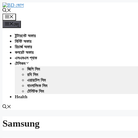
এড়িেয়
লেখায়
যান
মেনু
মেনু
ইন্টারনেট অফার
মিনিট অফার
রিচার্জ অফার
কলরেট অফার
এসএমএস প্যাক
টেলিকম
জিপি সিম
রবি সিম
এয়ারটেল সিম
বাংলালিংক সিম
টেলিটক সিম
Health
Samsung