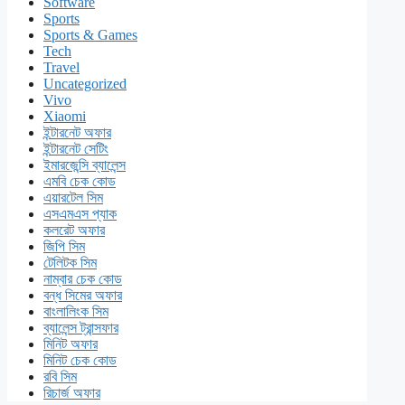
Software
Sports
Sports & Games
Tech
Travel
Uncategorized
Vivo
Xiaomi
ইন্টারনেট অফার
ইন্টারনেট সেটিং
ইমারজেন্সি ব্যালেন্স
এমবি চেক কোড
এয়ারটেল সিম
এসএমএস প্যাক
কলরেট অফার
জিপি সিম
টেলিটক সিম
নাম্বার চেক কোড
বন্ধ সিমের অফার
বাংলালিংক সিম
ব্যালেন্স ট্রান্সফার
মিনিট অফার
মিনিট চেক কোড
রবি সিম
রিচার্জ অফার