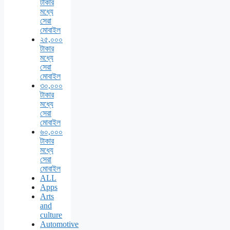
টাকার
মধ্যে
সেরা
মোবাইল
২৫,০০০
টাকার
মধ্যে
সেরা
মোবাইল
৩০,০০০
টাকার
মধ্যে
সেরা
মোবাইল
৬০,০০০
টাকার
মধ্যে
সেরা
মোবাইল
ALL
Apps
Arts
and
culture
Automotive