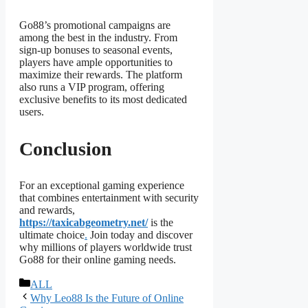
Go88’s promotional campaigns are
among the best in the industry. From
sign-up bonuses to seasonal events,
players have ample opportunities to
maximize their rewards. The platform
also runs a VIP program, offering
exclusive benefits to its most dedicated
users.
Conclusion
For an exceptional gaming experience
that combines entertainment with security
and rewards,
https://taxicabgeometry.net/
is the
ultimate choice
.
Join today and discover
why millions of players worldwide trust
Go88 for their online gaming needs.
বিভাগ
ALL
সমূহ
Why Leo88 Is the Future of Online