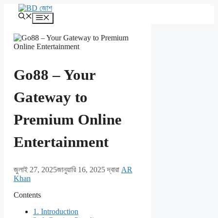
এড়িেয়
kampungbet
লেখায়
মেনু
যান
Go88 – Your
Gateway to
Premium Online
Entertainment
জুলাই 27, 2025
জানুয়ারি 16, 2025
দ্বারা
AR
Khan
Contents
1.
Introduction