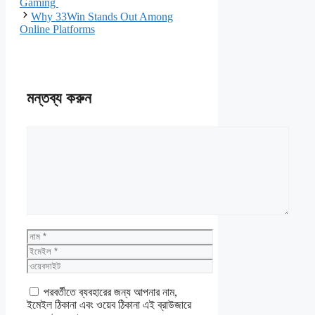
Gaming
Why 33Win Stands Out Among
Online Platforms
মন্তব্য করুন
মন্তব্য
নাম
ইমেইল
ওয়েবসাইট
পরবর্তীতে ব্যবহারের জন্য আপনার নাম,
ইমেইল ঠিকানা এবং ওয়েব ঠিকানা এই ব্রাউজারে