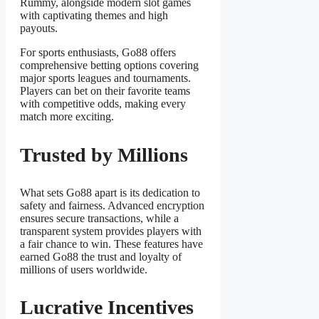
Rummy, alongside modern slot games
with captivating themes and high
payouts.
For sports enthusiasts, Go88 offers
comprehensive betting options covering
major sports leagues and tournaments.
Players can bet on their favorite teams
with competitive odds, making every
match more exciting.
Trusted by Millions
What sets Go88 apart is its dedication to
safety and fairness. Advanced encryption
ensures secure transactions, while a
transparent system provides players with
a fair chance to win. These features have
earned Go88 the trust and loyalty of
millions of users worldwide.
Lucrative Incentives