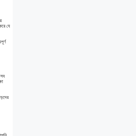
র
করে যে
ূর্ণ
 সব
ষা
াড়দের
 আপনি