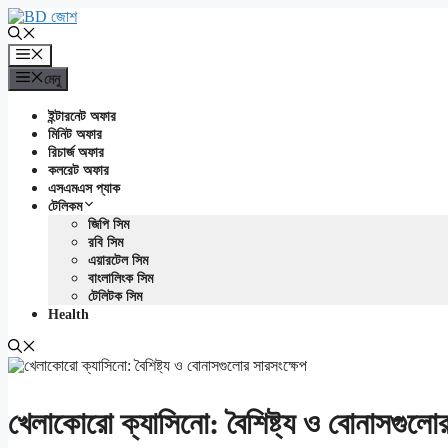
এড়িেয়
লেখায়
যান
মেনু
মেনু
ইন্টারনেট অফার
মিনিট অফার
রিচার্জ অফার
কলরেট অফার
এসএমএস প্যাক
টেলিকম
জিপি সিম
রবি সিম
এয়ারটেল সিম
বাংলালিংক সিম
টেলিটক সিম
Health
খেলাকোরো ক্যাসিনো: বৈশিষ্ট্য ও বোনাসগুলোর