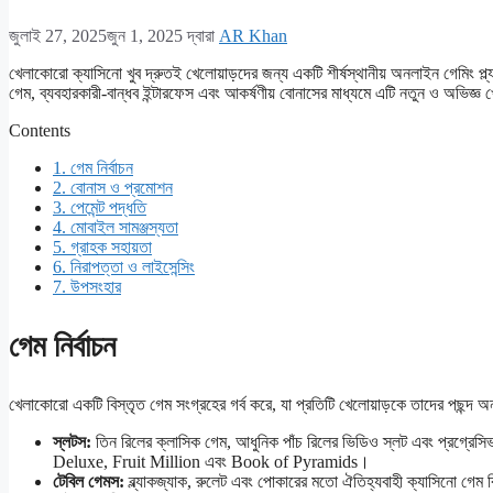
জুলাই 27, 2025
জুন 1, 2025
দ্বারা
AR Khan
খেলাকোরো ক্যাসিনো খুব দ্রুতই খেলোয়াড়দের জন্য একটি শীর্ষস্থানীয় অনলাইন গেমিং প্ল
গেম, ব্যবহারকারী-বান্ধব ইন্টারফেস এবং আকর্ষণীয় বোনাসের মাধ্যমে এটি নতুন ও অভিজ্
Contents
1.
গেম নির্বাচন
2.
বোনাস ও প্রমোশন
3.
পেমেন্ট পদ্ধতি
4.
মোবাইল সামঞ্জস্যতা
5.
গ্রাহক সহায়তা
6.
নিরাপত্তা ও লাইসেন্সিং
7.
উপসংহার
গেম নির্বাচন
খেলাকোরো একটি বিস্তৃত গেম সংগ্রহের গর্ব করে, যা প্রতিটি খেলোয়াড়কে তাদের পছন্দ অনুয
স্লটস:
তিন রিলের ক্লাসিক গেম, আধুনিক পাঁচ রিলের ভিডিও স্লট এবং প্রগ্রে
Deluxe, Fruit Million এবং Book of Pyramids।
টেবিল গেমস:
ব্ল্যাকজ্যাক, রুলেট এবং পোকারের মতো ঐতিহ্যবাহী ক্যাসিনো গেম বি