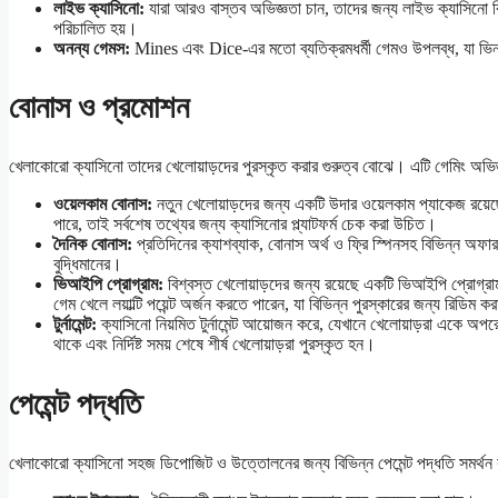
লাইভ ক্যাসিনো:
যারা আরও বাস্তব অভিজ্ঞতা চান, তাদের জন্য লাইভ ক্যাসিনো বিভ
পরিচালিত হয়।
অনন্য গেমস:
Mines এবং Dice-এর মতো ব্যতিক্রমধর্মী গেমও উপলব্ধ, যা ভিন্ন
বোনাস ও প্রমোশন
খেলাকোরো ক্যাসিনো তাদের খেলোয়াড়দের পুরস্কৃত করার গুরুত্ব বোঝে। এটি গেমিং অ
ওয়েলকাম বোনাস:
নতুন খেলোয়াড়দের জন্য একটি উদার ওয়েলকাম প্যাকেজ রয়েছে, যা
পারে, তাই সর্বশেষ তথ্যের জন্য ক্যাসিনোর প্ল্যাটফর্ম চেক করা উচিত।
দৈনিক বোনাস:
প্রতিদিনের ক্যাশব্যাক, বোনাস অর্থ ও ফ্রি স্পিনসহ বিভিন্ন অফ
বুদ্ধিমানের।
ভিআইপি প্রোগ্রাম:
বিশ্বস্ত খেলোয়াড়দের জন্য রয়েছে একটি ভিআইপি প্রোগ্রাম,
গেম খেলে লয়াল্টি পয়েন্ট অর্জন করতে পারেন, যা বিভিন্ন পুরস্কারের জন্য রিডিম কর
টুর্নামেন্ট:
ক্যাসিনো নিয়মিত টুর্নামেন্ট আয়োজন করে, যেখানে খেলোয়াড়রা একে অপরে
থাকে এবং নির্দিষ্ট সময় শেষে শীর্ষ খেলোয়াড়রা পুরস্কৃত হন।
পেমেন্ট পদ্ধতি
খেলাকোরো ক্যাসিনো সহজ ডিপোজিট ও উত্তোলনের জন্য বিভিন্ন পেমেন্ট পদ্ধতি সমর্থন