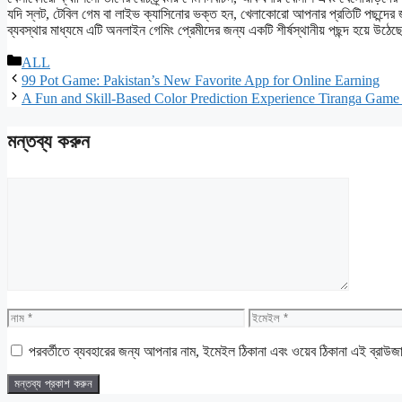
যদি স্লট, টেবিল গেম বা লাইভ ক্যাসিনোর ভক্ত হন, খেলাকোরো আপনার প্রতিটি পছন্দের জন্
ব্যবস্থার মাধ্যমে এটি অনলাইন গেমিং প্রেমীদের জন্য একটি শীর্ষস্থানীয় পছন্দ হয়ে উঠে
বিভাগ
ALL
সমূহ
99 Pot Game: Pakistan’s New Favorite App for Online Earning
A Fun and Skill-Based Color Prediction Experience Tiranga Game
মন্তব্য করুন
মন্তব্য
নাম
ইমেইল
পরবর্তীতে ব্যবহারের জন্য আপনার নাম, ইমেইল ঠিকানা এবং ওয়েব ঠিকানা এই ব্রাউজ