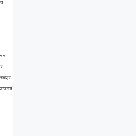
রা
 হতে
়া
য়াড়রা
ডারবোর্ড