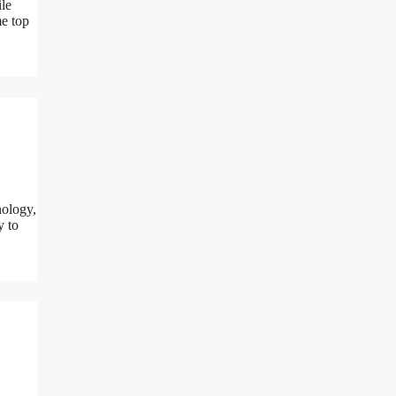
ile
me top
nology,
y to