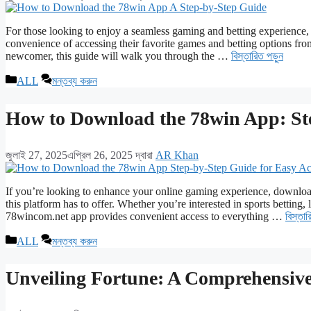
For those looking to enjoy a seamless gaming and betting experience, 
convenience of accessing their favorite games and betting options fr
newcomer, this guide will walk you through the …
বিস্তারিত পড়ুন
বিভাগ
ALL
মন্তব্য করুন
সমূহ
How to Download the 78win App: Ste
জুলাই 27, 2025
এপ্রিল 26, 2025
দ্বারা
AR Khan
If you’re looking to enhance your online gaming experience, downloadi
this platform has to offer. Whether you’re interested in sports betting,
78wincom.net app provides convenient access to everything …
বিস্তা
বিভাগ
ALL
মন্তব্য করুন
সমূহ
Unveiling Fortune: A Comprehensive