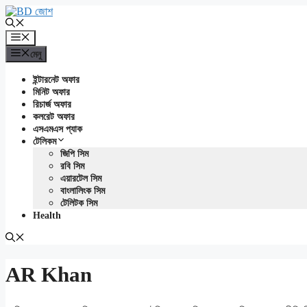
এড়িেয়
লেখায়
যান
মেনু
মেনু
ইন্টারনেট অফার
মিনিট অফার
রিচার্জ অফার
কলরেট অফার
এসএমএস প্যাক
টেলিকম
জিপি সিম
রবি সিম
এয়ারটেল সিম
বাংলালিংক সিম
টেলিটক সিম
Health
AR Khan