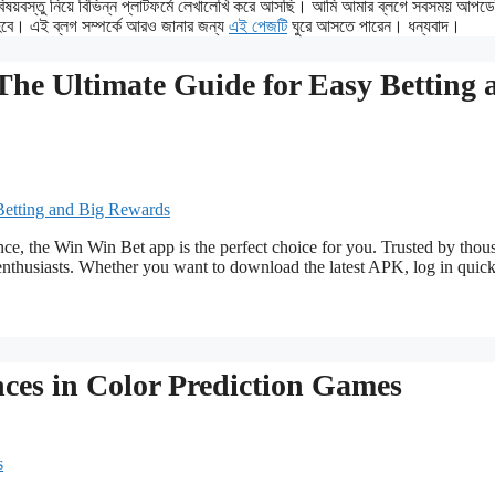
বিষয়বস্তু নিয়ে বিভিন্ন প্লাটফর্মে লেখালেখি করে আসছি। আমি আমার ব্লগে সবসময় আপডে
বে। এই ব্লগ সম্পর্কে আরও জানার জন্য
এই পেজটি
ঘুরে আসতে পারেন। ধন্যবাদ।
he Ultimate Guide for Easy Betting 
nce, the Win Win Bet app is the perfect choice for you. Trusted by thou
 enthusiasts. Whether you want to download the latest APK, log in quick
ces in Color Prediction Games