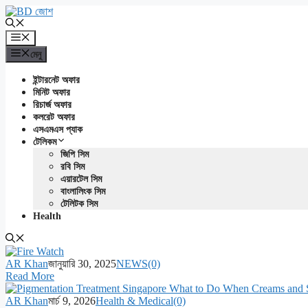
এড়িেয়
লেখায়
যান
মেনু
মেনু
ইন্টারনেট অফার
মিনিট অফার
রিচার্জ অফার
কলরেট অফার
এসএমএস প্যাক
টেলিকম
জিপি সিম
রবি সিম
এয়ারটেল সিম
বাংলালিংক সিম
টেলিটক সিম
Health
AR Khan
জানুয়ারি 30, 2025
NEWS
(0)
Read More
AR Khan
মার্চ 9, 2026
Health & Medical
(0)